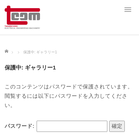
T
o
g
g
l
e
ホーム
保護中: ギャラリー1
n
a
保護中: ギャラリー1
v
i
g
このコンテンツはパスワードで保護されています。
a
閲覧するには以下にパスワードを入力してくださ
t
い。
i
o
n
パスワード: