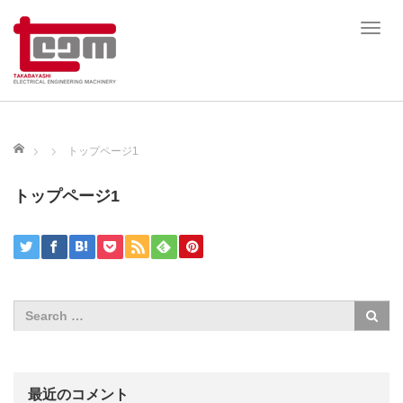
T
o
g
g
l
e
ホーム
トップページ1
n
a
トップページ1
v
i
g
a
t
i
o
n
最近のコメント