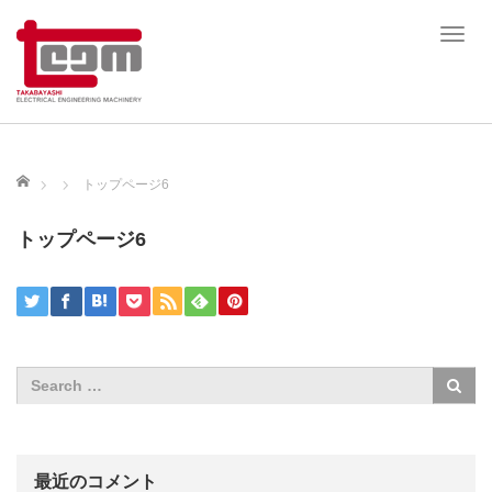
T
o
g
g
l
e
ホーム
トップページ6
n
a
トップページ6
v
i
g
a
t
i
o
n
最近のコメント